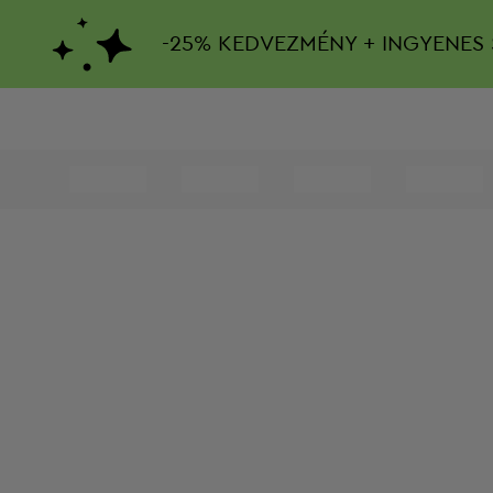
-
25%
KEDVEZMÉNY + INGYENES 