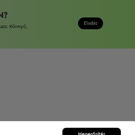
N?
Eladás
dasz. Könnyű,
Megerősítés