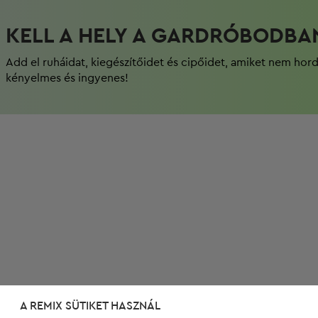
KELL A HELY A GARDRÓBODBA
Add el ruháidat, kiegészítőidet és cipőidet, amiket nem hor
kényelmes és ingyenes!
A REMIX SÜTIKET HASZNÁL