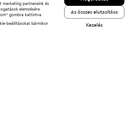
nt marketing partnereink és
átogatások elemzésére
Az összes elutasítása
adom" gombra kattintva.
kie-beállításokat bármikor
Kezelés