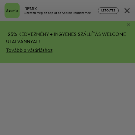
×
REMIX
LETÖLTÉS
Szerezd meg az app-ot az Android rendszerhez
×
-
25%
KEDVEZMÉNY + INGYENES SZÁLLÍTÁS
WELCOME
UTALVÁNNYAL!
Tovább a vásárláshoz