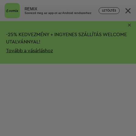
×
REMIX
LETÖLTÉS
Szerezd meg az app-ot az Android rendszerhez
×
-
25%
KEDVEZMÉNY + INGYENES SZÁLLÍTÁS
WELCOME
UTALVÁNNYAL!
Tovább a vásárláshoz