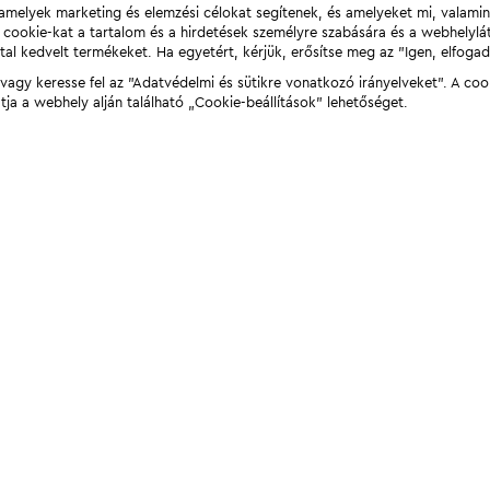
t, amelyek marketing és elemzési célokat segítenek, és amelyeket mi, valami
a cookie-kat a tartalom és a hirdetések személyre szabására és a webhelyl
tal kedvelt termékeket. Ha egyetért, kérjük, erősítse meg az "Igen, elfog
agy keresse fel az "Adatvédelmi és sütikre vonatkozó irányelveket". A coo
tja a webhely alján található „Cookie-beállítások” lehetőséget.