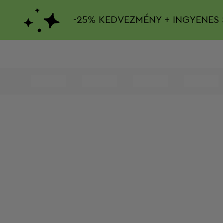
-
25%
KEDVEZMÉNY + INGYENES 