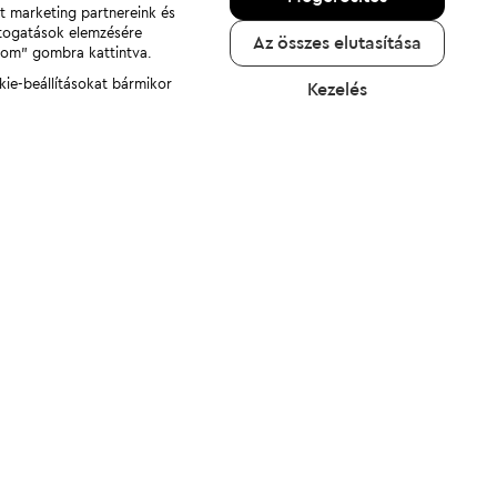
nt marketing partnereink és
átogatások elemzésére
Az összes elutasítása
adom" gombra kattintva.
kie-beállításokat bármikor
Kezelés