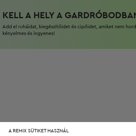
KELL A HELY A GARDRÓBODBA
Add el ruháidat, kiegészítőidet és cipőidet, amiket nem hor
kényelmes és ingyenes!
A REMIX SÜTIKET HASZNÁL