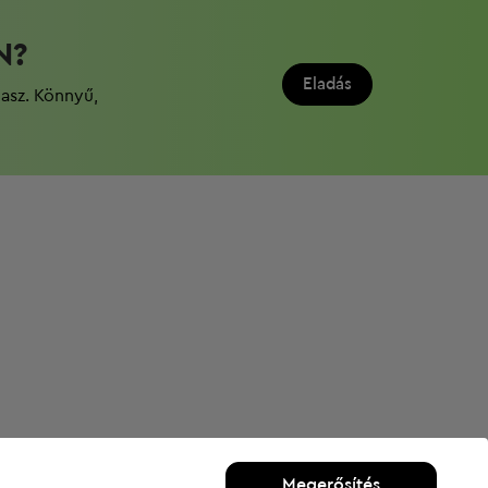
N?
Eladás
dasz. Könnyű,
Megerősítés