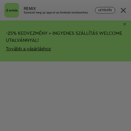
×
REMIX
LETÖLTÉS
Szerezd meg az app-ot az Android rendszerhez
×
-
25%
KEDVEZMÉNY + INGYENES SZÁLLÍTÁS
WELCOME
UTALVÁNNYAL!
Tovább a vásárláshoz