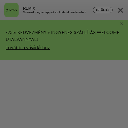
×
REMIX
LETÖLTÉS
Szerezd meg az app-ot az Android rendszerhez
×
-
25%
KEDVEZMÉNY + INGYENES SZÁLLÍTÁS
WELCOME
UTALVÁNNYAL!
Tovább a vásárláshoz