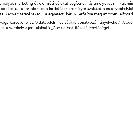
t, amelyek marketing és elemzési célokat segítenek, és amelyeket mi, valami
a cookie-kat a tartalom és a hirdetések személyre szabására és a webhelyl
tal kedvelt termékeket. Ha egyetért, kérjük, erősítse meg az "Igen, elfog
agy keresse fel az "Adatvédelmi és sütikre vonatkozó irányelveket". A coo
tja a webhely alján található „Cookie-beállítások” lehetőséget.