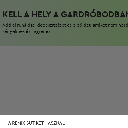
KELL A HELY A GARDRÓBODBA
Add el ruháidat, kiegészítőidet és cipőidet, amiket nem hor
kényelmes és ingyenes!
A REMIX SÜTIKET HASZNÁL