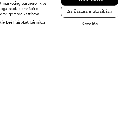
nt marketing partnereink és
átogatások elemzésére
Az összes elutasítása
adom" gombra kattintva.
kie-beállításokat bármikor
Kezelés