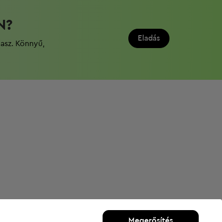
N?
Eladás
dasz. Könnyű,
Megerősítés