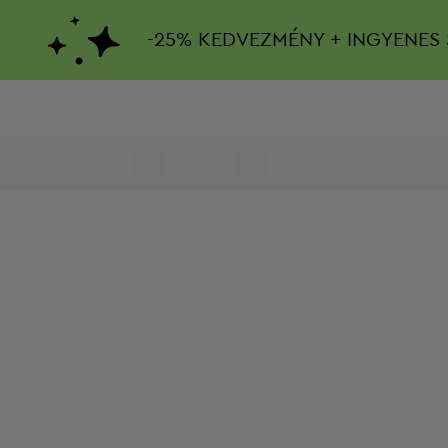
-
25%
KEDVEZMÉNY + INGYENES 