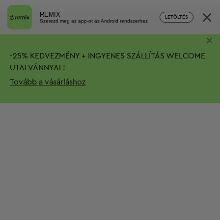
×
REMIX
LETÖLTÉS
Szerezd meg az app-ot az Android rendszerhez
×
-
25%
KEDVEZMÉNY + INGYENES SZÁLLÍTÁS
WELCOME
UTALVÁNNYAL!
Tovább a vásárláshoz