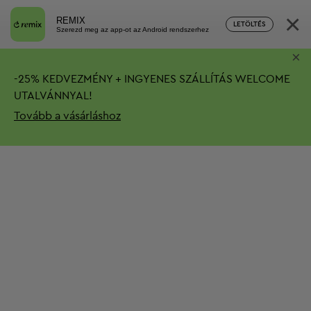
×
REMIX
LETÖLTÉS
Szerezd meg az app-ot az Android rendszerhez
×
-
25%
KEDVEZMÉNY + INGYENES SZÁLLÍTÁS
WELCOME
UTALVÁNNYAL!
Tovább a vásárláshoz