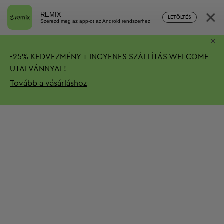
×
REMIX
LETÖLTÉS
Szerezd meg az app-ot az Android rendszerhez
×
-
25%
KEDVEZMÉNY + INGYENES SZÁLLÍTÁS
WELCOME
UTALVÁNNYAL!
Tovább a vásárláshoz