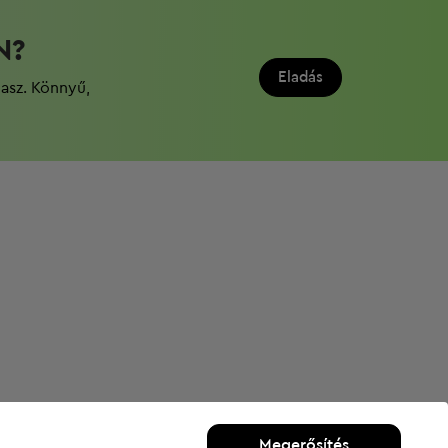
N?
Eladás
dasz. Könnyű,
Megerősítés