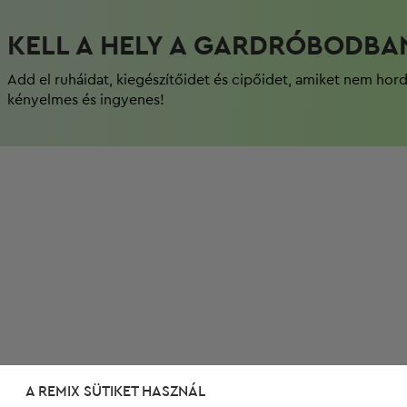
KELL A HELY A GARDRÓBODBA
Add el ruháidat, kiegészítőidet és cipőidet, amiket nem hor
kényelmes és ingyenes!
A REMIX SÜTIKET HASZNÁL