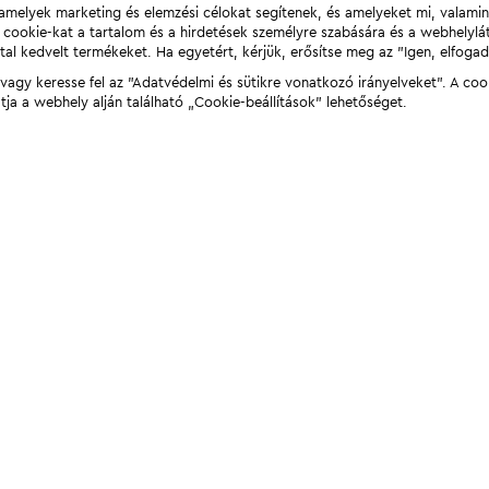
t, amelyek marketing és elemzési célokat segítenek, és amelyeket mi, valami
a cookie-kat a tartalom és a hirdetések személyre szabására és a webhelyl
tal kedvelt termékeket. Ha egyetért, kérjük, erősítse meg az "Igen, elfog
agy keresse fel az "Adatvédelmi és sütikre vonatkozó irányelveket". A coo
tja a webhely alján található „Cookie-beállítások” lehetőséget.