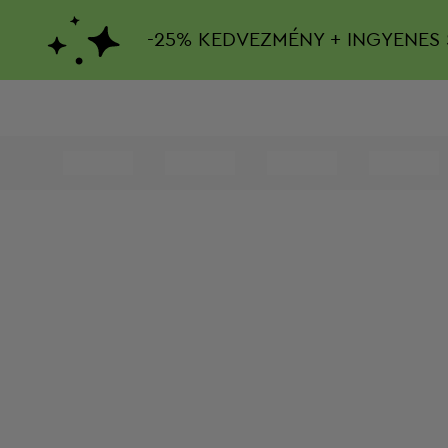
-
25%
KEDVEZMÉNY + INGYENES 