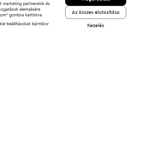
nt marketing partnereink és
átogatások elemzésére
Az összes elutasítása
adom" gombra kattintva.
kie-beállításokat bármikor
Kezelés