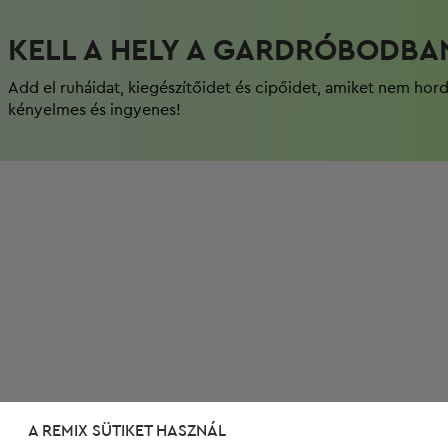
KELL A HELY A GARDRÓBODBA
Add el ruháidat, kiegészítőidet és cipőidet, amiket nem hor
kényelmes és ingyenes!
A REMIX SÜTIKET HASZNÁL