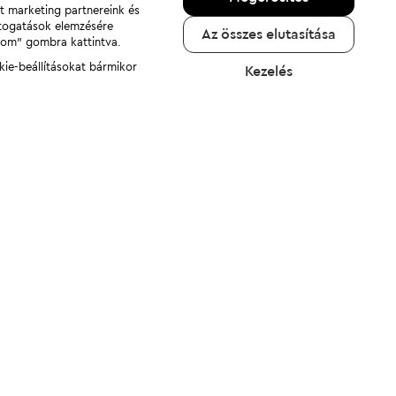
nt marketing partnereink és
átogatások elemzésére
Az összes elutasítása
adom" gombra kattintva.
kie-beállításokat bármikor
Kezelés