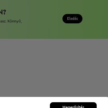
N?
Eladás
dasz. Könnyű,
Megerősítés