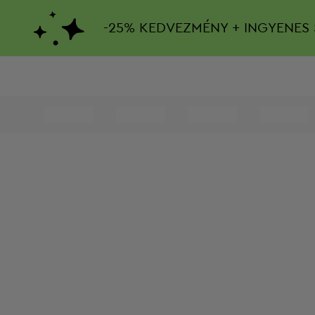
-
25%
KEDVEZMÉNY + INGYENES 