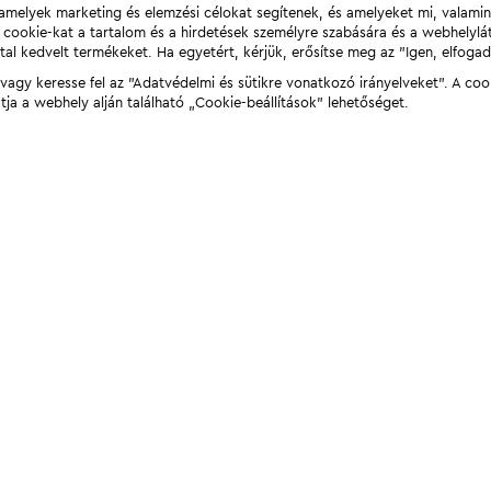
t, amelyek marketing és elemzési célokat segítenek, és amelyeket mi, valami
a cookie-kat a tartalom és a hirdetések személyre szabására és a webhelyl
tal kedvelt termékeket. Ha egyetért, kérjük, erősítse meg az "Igen, elfog
agy keresse fel az "Adatvédelmi és sütikre vonatkozó irányelveket". A coo
tja a webhely alján található „Cookie-beállítások” lehetőséget.