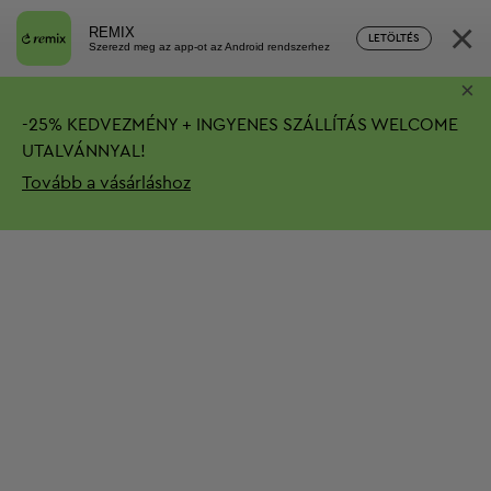
×
REMIX
LETÖLTÉS
Szerezd meg az app-ot az Android rendszerhez
×
-
25%
KEDVEZMÉNY + INGYENES SZÁLLÍTÁS
WELCOME
UTALVÁNNYAL!
Tovább a vásárláshoz