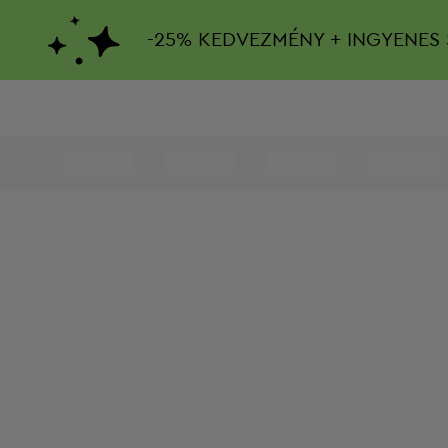
-
25%
KEDVEZMÉNY + INGYENES 