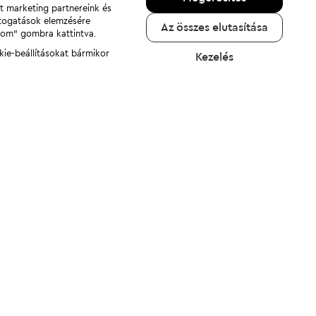
nt marketing partnereink és
átogatások elemzésére
Az összes elutasítása
adom" gombra kattintva.
kie-beállításokat bármikor
Kezelés