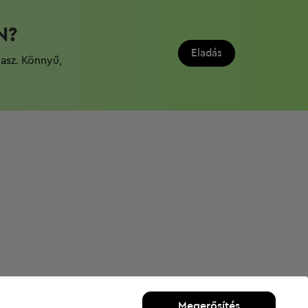
N?
Eladás
dasz. Könnyű,
Megerősítés