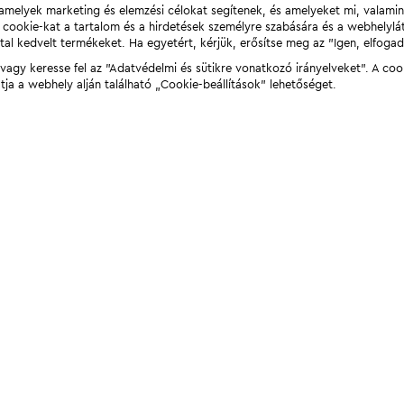
t, amelyek marketing és elemzési célokat segítenek, és amelyeket mi, valami
a cookie-kat a tartalom és a hirdetések személyre szabására és a webhelyl
tal kedvelt termékeket. Ha egyetért, kérjük, erősítse meg az "Igen, elfog
agy keresse fel az "Adatvédelmi és sütikre vonatkozó irányelveket". A coo
tja a webhely alján található „Cookie-beállítások” lehetőséget.