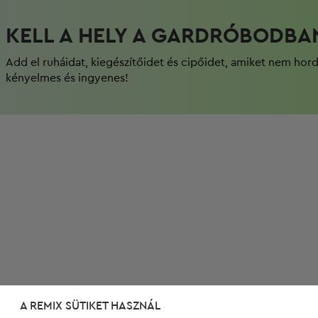
KELL A HELY A GARDRÓBODBA
Add el ruháidat, kiegészítőidet és cipőidet, amiket nem hor
kényelmes és ingyenes!
A REMIX SÜTIKET HASZNÁL