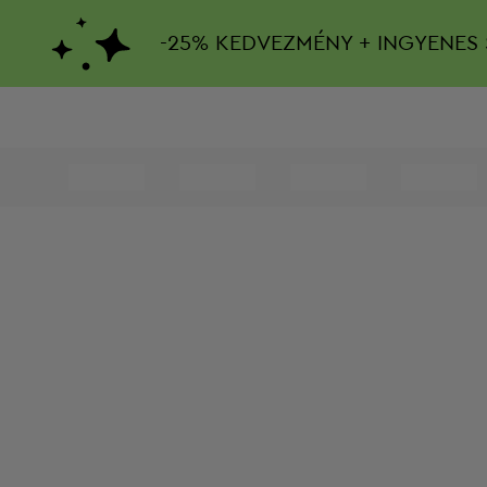
-
25%
KEDVEZMÉNY + INGYENES 