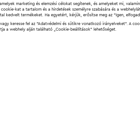
t, amelyek marketing és elemzési célokat segítenek, és amelyeket mi, valami
a cookie-kat a tartalom és a hirdetések személyre szabására és a webhelyl
tal kedvelt termékeket. Ha egyetért, kérjük, erősítse meg az "Igen, elfog
agy keresse fel az "Adatvédelmi és sütikre vonatkozó irányelveket". A coo
tja a webhely alján található „Cookie-beállítások” lehetőséget.