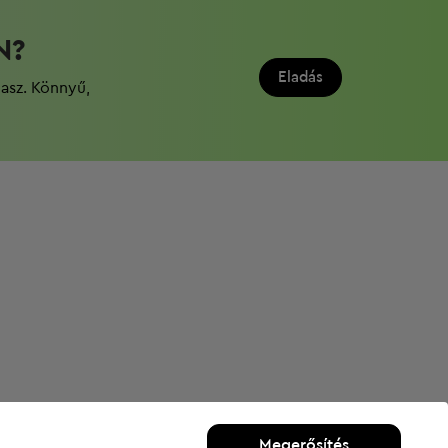
N?
Eladás
dasz. Könnyű,
Megerősítés