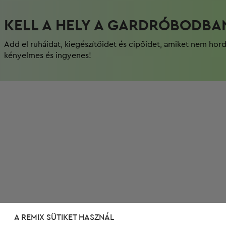
KELL A HELY A GARDRÓBODBA
Add el ruháidat, kiegészítőidet és cipőidet, amiket nem hor
kényelmes és ingyenes!
A REMIX SÜTIKET HASZNÁL