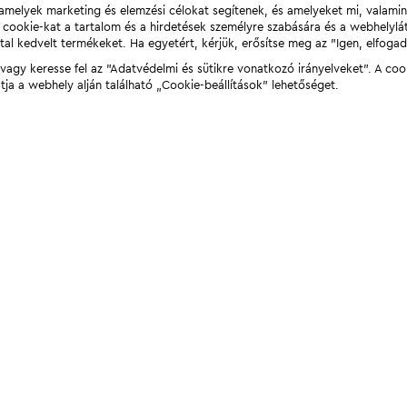
t, amelyek marketing és elemzési célokat segítenek, és amelyeket mi, valami
a cookie-kat a tartalom és a hirdetések személyre szabására és a webhelyl
tal kedvelt termékeket. Ha egyetért, kérjük, erősítse meg az "Igen, elfog
agy keresse fel az "Adatvédelmi és sütikre vonatkozó irányelveket". A coo
tja a webhely alján található „Cookie-beállítások” lehetőséget.