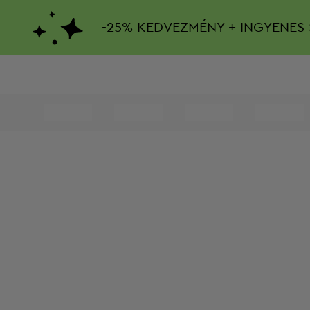
-
25%
KEDVEZMÉNY + INGYENES 