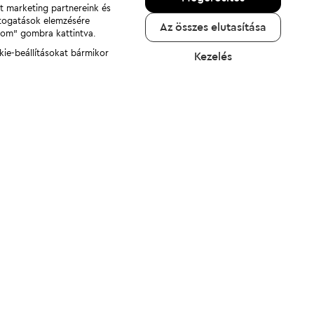
nt marketing partnereink és
átogatások elemzésére
Az összes elutasítása
adom" gombra kattintva.
kie-beállításokat bármikor
Kezelés