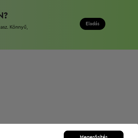
N?
Eladás
dasz. Könnyű,
Megerősítés