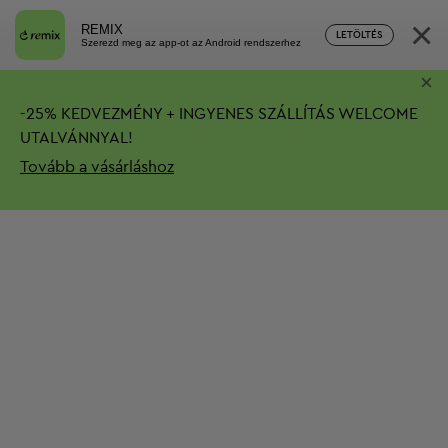
×
REMIX
LETÖLTÉS
Szerezd meg az app-ot az Android rendszerhez
×
-
25%
KEDVEZMÉNY + INGYENES SZÁLLÍTÁS
WELCOME
UTALVÁNNYAL!
Tovább a vásárláshoz