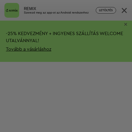
×
REMIX
LETÖLTÉS
Szerezd meg az app-ot az Android rendszerhez
×
-
25%
KEDVEZMÉNY + INGYENES SZÁLLÍTÁS
WELCOME
UTALVÁNNYAL!
Tovább a vásárláshoz