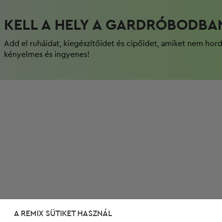
KELL A HELY A GARDRÓBODBA
Add el ruháidat, kiegészítőidet és cipőidet, amiket nem hor
kényelmes és ingyenes!
A REMIX SÜTIKET HASZNÁL