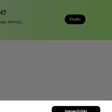
N?
Eladás
dasz. Könnyű,
Megerősítés