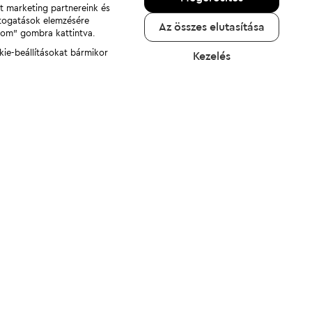
nt marketing partnereink és
átogatások elemzésére
Az összes elutasítása
adom" gombra kattintva.
kie-beállításokat bármikor
Kezelés