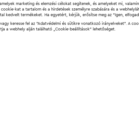
t, amelyek marketing és elemzési célokat segítenek, és amelyeket mi, valami
a cookie-kat a tartalom és a hirdetések személyre szabására és a webhelyl
tal kedvelt termékeket. Ha egyetért, kérjük, erősítse meg az "Igen, elfog
agy keresse fel az "Adatvédelmi és sütikre vonatkozó irányelveket". A coo
tja a webhely alján található „Cookie-beállítások” lehetőséget.