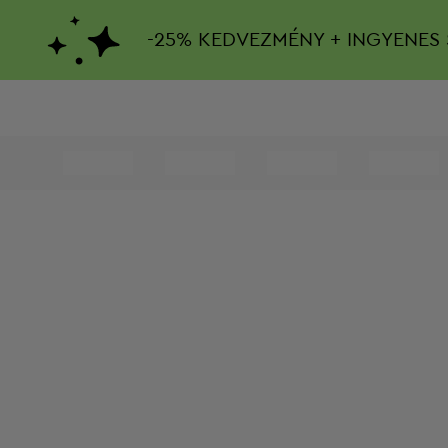
-
25%
KEDVEZMÉNY + INGYENES 