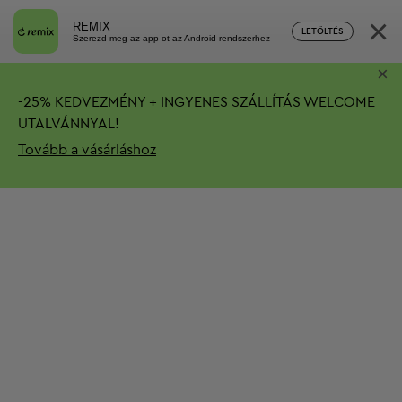
×
REMIX
LETÖLTÉS
Szerezd meg az app-ot az Android rendszerhez
×
-
25%
KEDVEZMÉNY + INGYENES SZÁLLÍTÁS
WELCOME
UTALVÁNNYAL!
Tovább a vásárláshoz