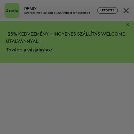
×
REMIX
LETÖLTÉS
Szerezd meg az app-ot az Android rendszerhez
×
-
25%
KEDVEZMÉNY + INGYENES SZÁLLÍTÁS
WELCOME
UTALVÁNNYAL!
Tovább a vásárláshoz