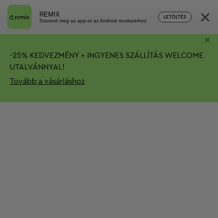
×
REMIX
LETÖLTÉS
Szerezd meg az app-ot az Android rendszerhez
×
-
25%
KEDVEZMÉNY + INGYENES SZÁLLÍTÁS
WELCOME
UTALVÁNNYAL!
Tovább a vásárláshoz