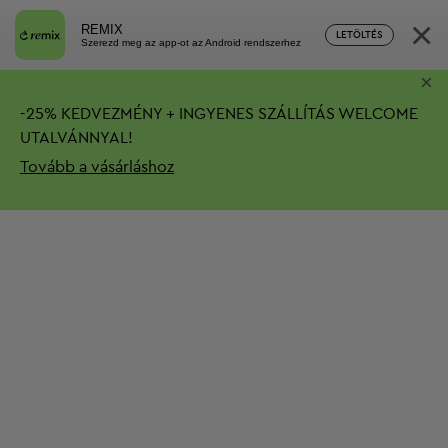
×
REMIX
LETÖLTÉS
Szerezd meg az app-ot az Android rendszerhez
×
-
25%
KEDVEZMÉNY + INGYENES SZÁLLÍTÁS
WELCOME
UTALVÁNNYAL!
Tovább a vásárláshoz