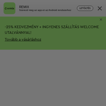
×
REMIX
LETÖLTÉS
Szerezd meg az app-ot az Android rendszerhez
×
-
25%
KEDVEZMÉNY + INGYENES SZÁLLÍTÁS
WELCOME
UTALVÁNNYAL!
Tovább a vásárláshoz