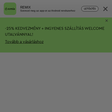
×
REMIX
LETÖLTÉS
Szerezd meg az app-ot az Android rendszerhez
×
-
25%
KEDVEZMÉNY + INGYENES SZÁLLÍTÁS
WELCOME
UTALVÁNNYAL!
Tovább a vásárláshoz