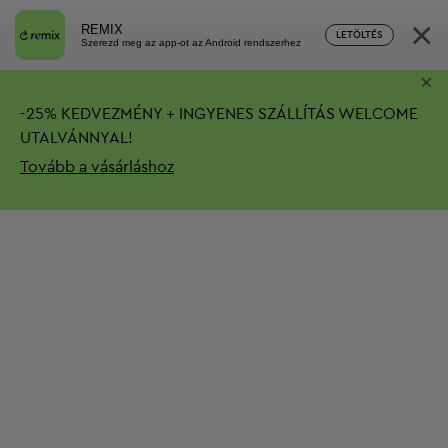
×
REMIX
LETÖLTÉS
Szerezd meg az app-ot az Android rendszerhez
×
-
25%
KEDVEZMÉNY + INGYENES SZÁLLÍTÁS
WELCOME
UTALVÁNNYAL!
Tovább a vásárláshoz