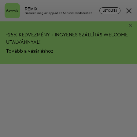
×
REMIX
LETÖLTÉS
Szerezd meg az app-ot az Android rendszerhez
×
-
25%
KEDVEZMÉNY + INGYENES SZÁLLÍTÁS
WELCOME
UTALVÁNNYAL!
Tovább a vásárláshoz