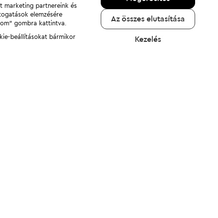
nt marketing partnereink és
átogatások elemzésére
Az összes elutasítása
adom" gombra kattintva.
kie-beállításokat bármikor
Kezelés