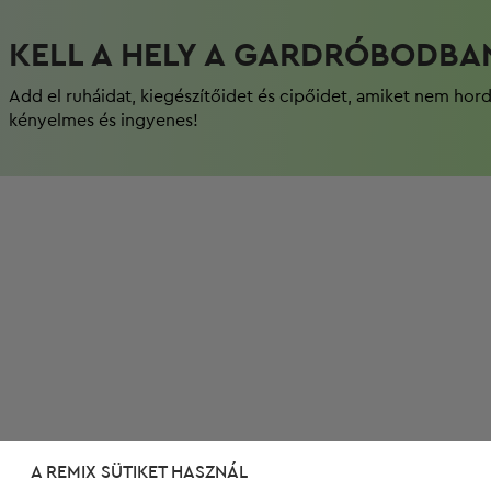
KELL A HELY A GARDRÓBODBA
Add el ruháidat, kiegészítőidet és cipőidet, amiket nem hor
kényelmes és ingyenes!
A REMIX SÜTIKET HASZNÁL