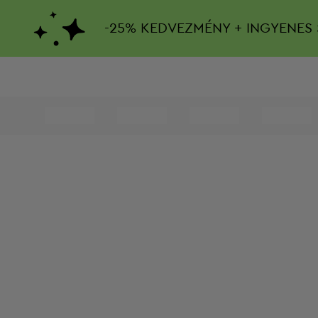
-
25%
KEDVEZMÉNY + INGYENES 