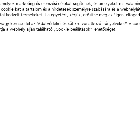
t, amelyek marketing és elemzési célokat segítenek, és amelyeket mi, valami
a cookie-kat a tartalom és a hirdetések személyre szabására és a webhelyl
tal kedvelt termékeket. Ha egyetért, kérjük, erősítse meg az "Igen, elfog
agy keresse fel az "Adatvédelmi és sütikre vonatkozó irányelveket". A coo
tja a webhely alján található „Cookie-beállítások” lehetőséget.