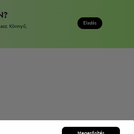
N?
Eladás
dasz. Könnyű,
Megerősítés