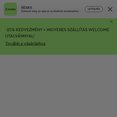
×
REMIX
LETÖLTÉS
Szerezd meg az app-ot az Android rendszerhez
×
-
25%
KEDVEZMÉNY + INGYENES SZÁLLÍTÁS
WELCOME
UTALVÁNNYAL!
Tovább a vásárláshoz