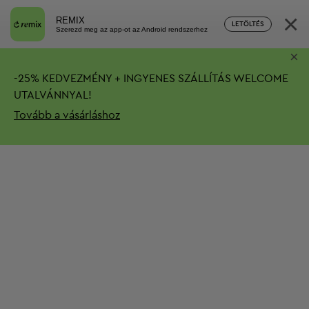
×
REMIX
LETÖLTÉS
Szerezd meg az app-ot az Android rendszerhez
×
-
25%
KEDVEZMÉNY + INGYENES SZÁLLÍTÁS
WELCOME
UTALVÁNNYAL!
Tovább a vásárláshoz