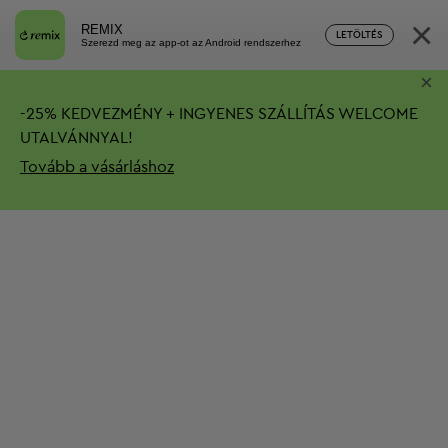
×
REMIX
LETÖLTÉS
Szerezd meg az app-ot az Android rendszerhez
×
-
25%
KEDVEZMÉNY + INGYENES SZÁLLÍTÁS
WELCOME
UTALVÁNNYAL!
Tovább a vásárláshoz