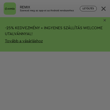
×
REMIX
LETÖLTÉS
Szerezd meg az app-ot az Android rendszerhez
×
-
25%
KEDVEZMÉNY + INGYENES SZÁLLÍTÁS
WELCOME
UTALVÁNNYAL!
Tovább a vásárláshoz