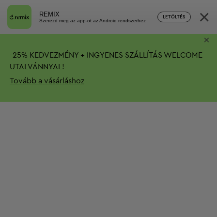
×
REMIX
LETÖLTÉS
Szerezd meg az app-ot az Android rendszerhez
×
-
25%
KEDVEZMÉNY + INGYENES SZÁLLÍTÁS
WELCOME
UTALVÁNNYAL!
Tovább a vásárláshoz