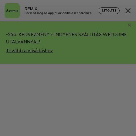
×
REMIX
LETÖLTÉS
Szerezd meg az app-ot az Android rendszerhez
×
-
25%
KEDVEZMÉNY + INGYENES SZÁLLÍTÁS
WELCOME
UTALVÁNNYAL!
Tovább a vásárláshoz