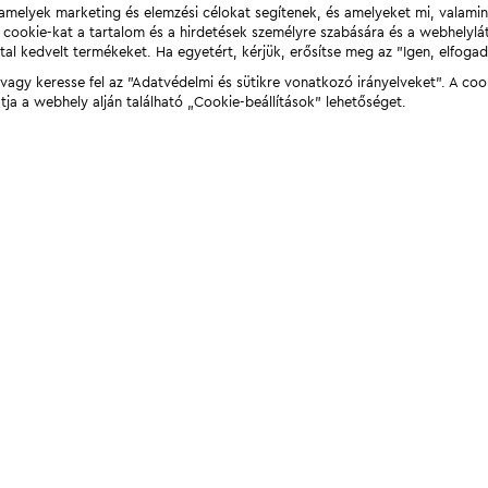
t, amelyek marketing és elemzési célokat segítenek, és amelyeket mi, valami
a cookie-kat a tartalom és a hirdetések személyre szabására és a webhelyl
tal kedvelt termékeket. Ha egyetért, kérjük, erősítse meg az "Igen, elfog
agy keresse fel az "Adatvédelmi és sütikre vonatkozó irányelveket". A coo
tja a webhely alján található „Cookie-beállítások” lehetőséget.