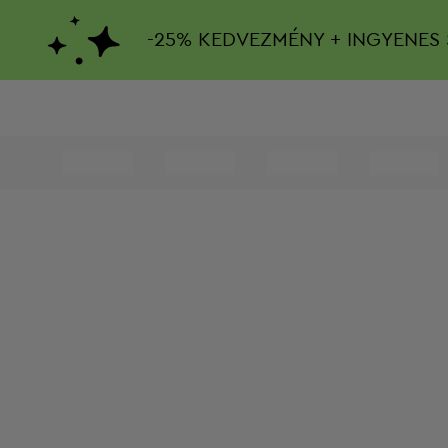
-
25%
KEDVEZMÉNY + INGYENES 