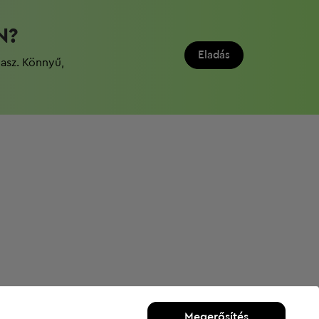
N?
Eladás
dasz. Könnyű,
Megerősítés