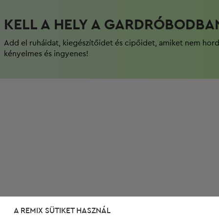
KELL A HELY A GARDRÓBODBA
Add el ruháidat, kiegészítőidet és cipőidet, amiket nem hor
kényelmes és ingyenes!
A REMIX SÜTIKET HASZNÁL