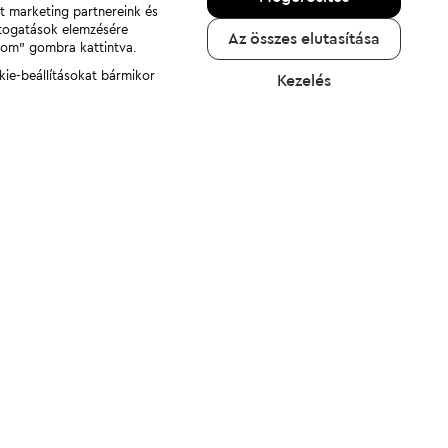
nt marketing partnereink és
átogatások elemzésére
Az összes elutasítása
adom" gombra kattintva.
kie-beállításokat bármikor
Kezelés