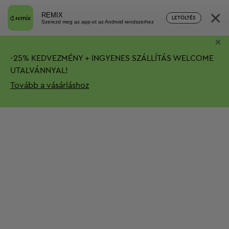
×
REMIX
LETÖLTÉS
Szerezd meg az app-ot az Android rendszerhez
×
-
25%
KEDVEZMÉNY + INGYENES SZÁLLÍTÁS
WELCOME
UTALVÁNNYAL!
Tovább a vásárláshoz