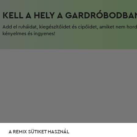
KELL A HELY A GARDRÓBODBA
Add el ruháidat, kiegészítőidet és cipőidet, amiket nem hor
kényelmes és ingyenes!
A REMIX SÜTIKET HASZNÁL