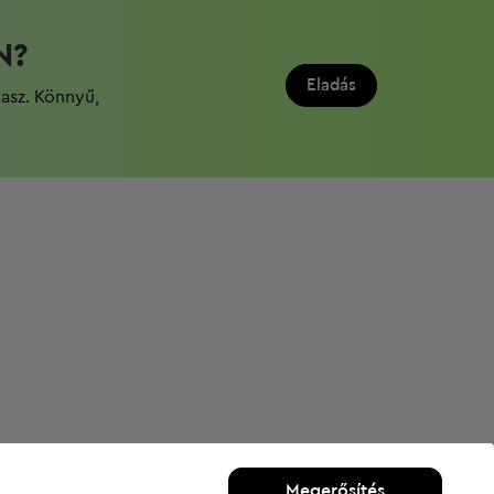
N?
Eladás
dasz. Könnyű,
Megerősítés