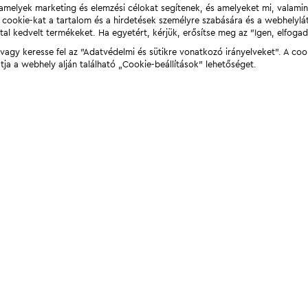
t, amelyek marketing és elemzési célokat segítenek, és amelyeket mi, valami
a cookie-kat a tartalom és a hirdetések személyre szabására és a webhelyl
tal kedvelt termékeket. Ha egyetért, kérjük, erősítse meg az "Igen, elfog
agy keresse fel az "Adatvédelmi és sütikre vonatkozó irányelveket". A coo
tja a webhely alján található „Cookie-beállítások” lehetőséget.