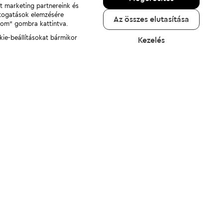
nt marketing partnereink és
átogatások elemzésére
Az összes elutasítása
adom" gombra kattintva.
kie-beállításokat bármikor
Kezelés