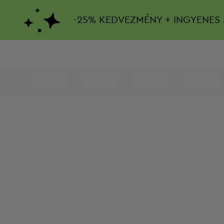
-
25%
KEDVEZMÉNY + INGYENES 