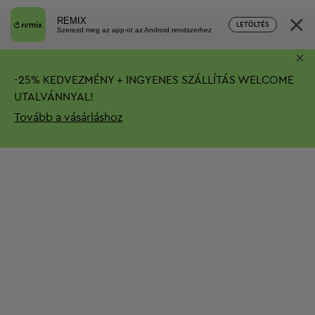
×
REMIX
LETÖLTÉS
Szerezd meg az app-ot az Android rendszerhez
×
-
25%
KEDVEZMÉNY + INGYENES SZÁLLÍTÁS
WELCOME
UTALVÁNNYAL!
Tovább a vásárláshoz