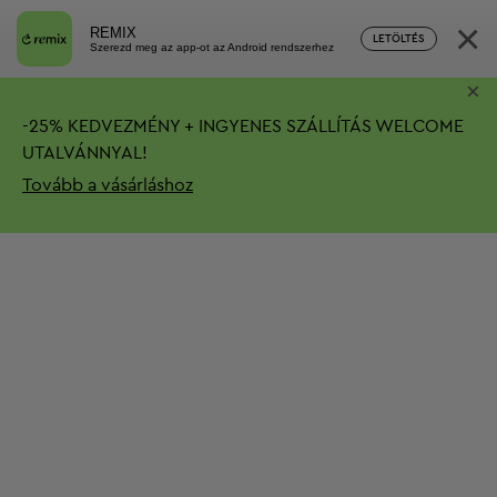
×
REMIX
LETÖLTÉS
Szerezd meg az app-ot az Android rendszerhez
×
-
25%
KEDVEZMÉNY + INGYENES SZÁLLÍTÁS
WELCOME
UTALVÁNNYAL!
Tovább a vásárláshoz