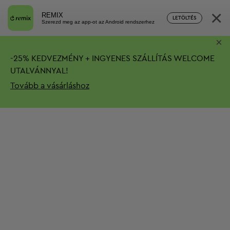
×
REMIX
LETÖLTÉS
Szerezd meg az app-ot az Android rendszerhez
×
-
25%
KEDVEZMÉNY + INGYENES SZÁLLÍTÁS
WELCOME
UTALVÁNNYAL!
Tovább a vásárláshoz