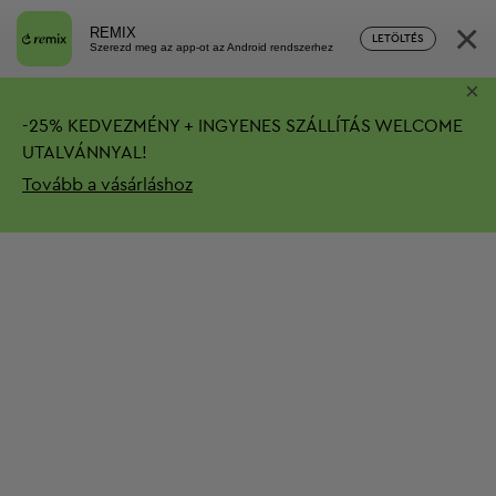
×
REMIX
LETÖLTÉS
Szerezd meg az app-ot az Android rendszerhez
×
-
25%
KEDVEZMÉNY + INGYENES SZÁLLÍTÁS
WELCOME
UTALVÁNNYAL!
Tovább a vásárláshoz