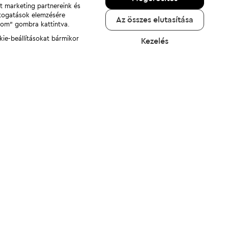
nt marketing partnereink és
átogatások elemzésére
Az összes elutasítása
adom" gombra kattintva.
kie-beállításokat bármikor
Kezelés