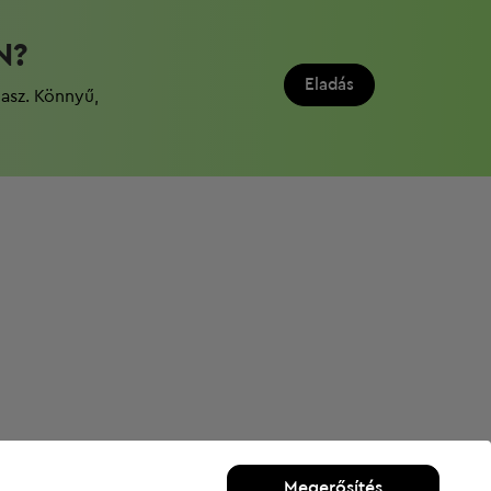
N?
Eladás
dasz. Könnyű,
Megerősítés