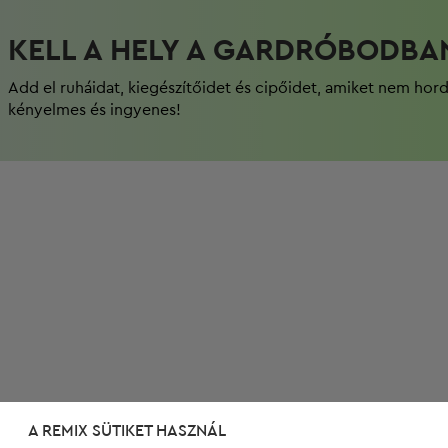
KELL A HELY A GARDRÓBODBA
Add el ruháidat, kiegészítőidet és cipőidet, amiket nem hor
kényelmes és ingyenes!
A REMIX SÜTIKET HASZNÁL