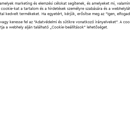
t, amelyek marketing és elemzési célokat segítenek, és amelyeket mi, valami
a cookie-kat a tartalom és a hirdetések személyre szabására és a webhelyl
tal kedvelt termékeket. Ha egyetért, kérjük, erősítse meg az "Igen, elfog
agy keresse fel az "Adatvédelmi és sütikre vonatkozó irányelveket". A coo
tja a webhely alján található „Cookie-beállítások” lehetőséget.