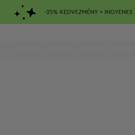
-
25%
KEDVEZMÉNY + INGYENES 