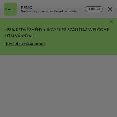
×
REMIX
LETÖLTÉS
Szerezd meg az app-ot az Android rendszerhez
×
-
25%
KEDVEZMÉNY + INGYENES SZÁLLÍTÁS
WELCOME
UTALVÁNNYAL!
Tovább a vásárláshoz