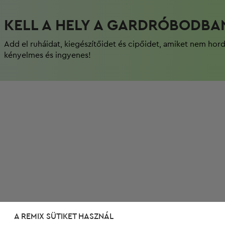
KELL A HELY A GARDRÓBODBA
Add el ruháidat, kiegészítőidet és cipőidet, amiket nem hor
kényelmes és ingyenes!
A REMIX SÜTIKET HASZNÁL