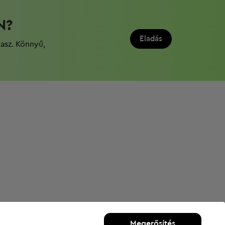
N?
Eladás
dasz. Könnyű,
Megerősítés