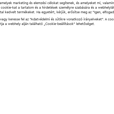
t, amelyek marketing és elemzési célokat segítenek, és amelyeket mi, valami
a cookie-kat a tartalom és a hirdetések személyre szabására és a webhelyl
tal kedvelt termékeket. Ha egyetért, kérjük, erősítse meg az "Igen, elfog
agy keresse fel az "Adatvédelmi és sütikre vonatkozó irányelveket". A coo
tja a webhely alján található „Cookie-beállítások” lehetőséget.