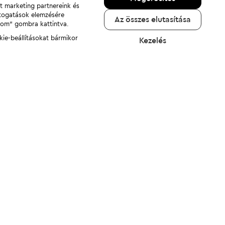
nt marketing partnereink és
átogatások elemzésére
Az összes elutasítása
adom" gombra kattintva.
kie-beállításokat bármikor
Kezelés