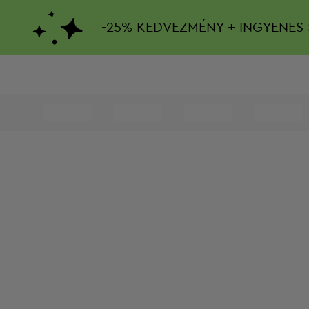
-
25%
KEDVEZMÉNY + INGYENES 