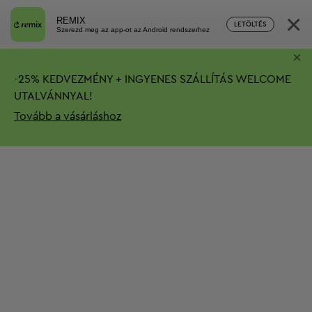
×
REMIX
LETÖLTÉS
Szerezd meg az app-ot az Android rendszerhez
×
-
25%
KEDVEZMÉNY + INGYENES SZÁLLÍTÁS
WELCOME
UTALVÁNNYAL!
Tovább a vásárláshoz