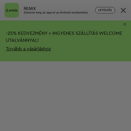
×
REMIX
LETÖLTÉS
Szerezd meg az app-ot az Android rendszerhez
×
-
25%
KEDVEZMÉNY + INGYENES SZÁLLÍTÁS
WELCOME
UTALVÁNNYAL!
Tovább a vásárláshoz