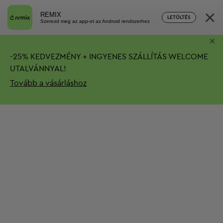
×
REMIX
LETÖLTÉS
Szerezd meg az app-ot az Android rendszerhez
×
-
25%
KEDVEZMÉNY + INGYENES SZÁLLÍTÁS
WELCOME
UTALVÁNNYAL!
Tovább a vásárláshoz