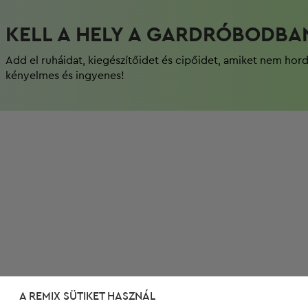
KELL A HELY A GARDRÓBODBA
Add el ruháidat, kiegészítőidet és cipőidet, amiket nem hor
kényelmes és ingyenes!
A REMIX SÜTIKET HASZNÁL