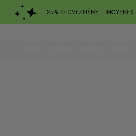
-
25%
KEDVEZMÉNY + INGYENES 