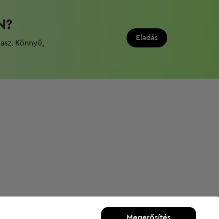
N?
Eladás
dasz. Könnyű,
Megerősítés