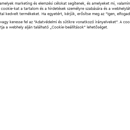
t, amelyek marketing és elemzési célokat segítenek, és amelyeket mi, valami
a cookie-kat a tartalom és a hirdetések személyre szabására és a webhelyl
tal kedvelt termékeket. Ha egyetért, kérjük, erősítse meg az "Igen, elfog
agy keresse fel az "Adatvédelmi és sütikre vonatkozó irányelveket". A coo
tja a webhely alján található „Cookie-beállítások” lehetőséget.