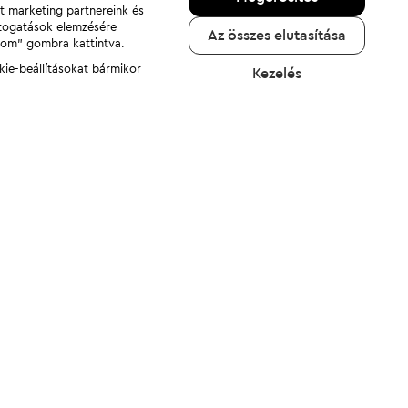
nt marketing partnereink és
átogatások elemzésére
Az összes elutasítása
adom" gombra kattintva.
kie-beállításokat bármikor
Kezelés