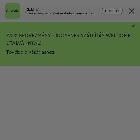
×
REMIX
LETÖLTÉS
Szerezd meg az app-ot az Android rendszerhez
×
-
25%
KEDVEZMÉNY + INGYENES SZÁLLÍTÁS
WELCOME
UTALVÁNNYAL!
Tovább a vásárláshoz