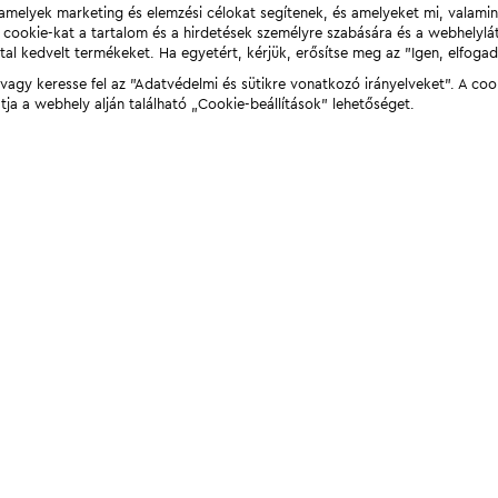
t, amelyek marketing és elemzési célokat segítenek, és amelyeket mi, valami
a cookie-kat a tartalom és a hirdetések személyre szabására és a webhelyl
tal kedvelt termékeket. Ha egyetért, kérjük, erősítse meg az "Igen, elfog
agy keresse fel az "Adatvédelmi és sütikre vonatkozó irányelveket". A coo
tja a webhely alján található „Cookie-beállítások” lehetőséget.