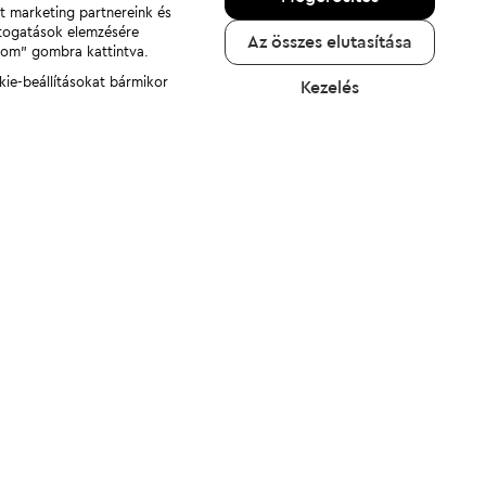
nt marketing partnereink és
átogatások elemzésére
Az összes elutasítása
adom" gombra kattintva.
kie-beállításokat bármikor
Kezelés