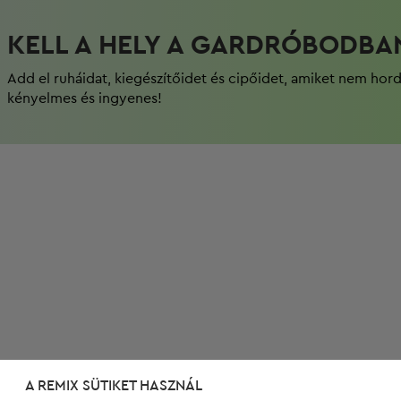
KELL A HELY A GARDRÓBODBA
Add el ruháidat, kiegészítőidet és cipőidet, amiket nem hor
kényelmes és ingyenes!
A REMIX SÜTIKET HASZNÁL