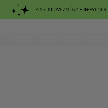
-
25%
KEDVEZMÉNY + INGYENES 