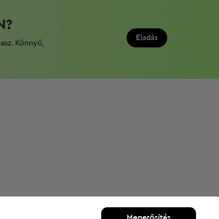
N?
Eladás
dasz. Könnyű,
Megerősítés